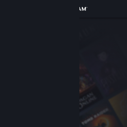
Logga in
Butik
Gemenskap
Om
Support
Byt språk
Skaffa Steams mobilapp
Se skrivbordswebbplats