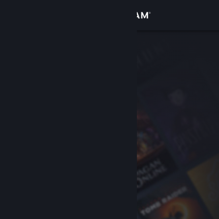
Logga in
Butik
Gemenskap
Om
Support
Byt språk
Skaffa Steams mobilapp
Se skrivbordswebbplats