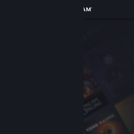
Logga in
Butik
Gemenskap
Om
Support
Byt språk
Skaffa Steams mobilapp
Se skrivbordswebbplats