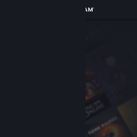
Logga in
Butik
Gemenskap
Om
Support
Byt språk
Skaffa Steams mobilapp
Se skrivbordswebbplats