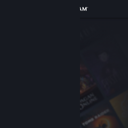
Logga in
Butik
Gemenskap
Om
Support
Byt språk
Skaffa Steams mobilapp
Se skrivbordswebbplats