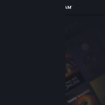
Logga in
Butik
Gemenskap
Om
Support
Byt språk
Skaffa Steams mobilapp
Se skrivbordswebbplats