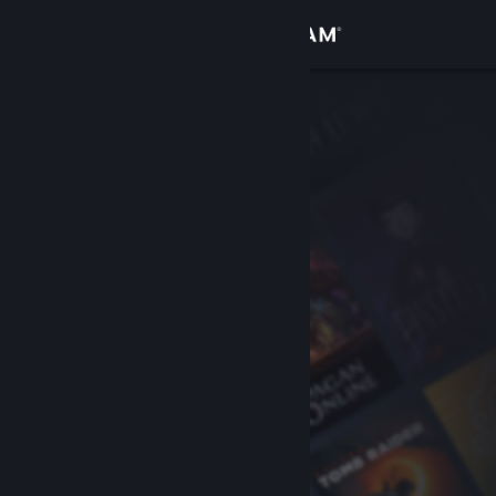
Logga in
Butik
Gemenskap
Om
Support
Byt språk
Skaffa Steams mobilapp
Se skrivbordswebbplats