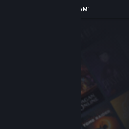
Logga in
Butik
Gemenskap
Om
Support
Byt språk
Skaffa Steams mobilapp
Se skrivbordswebbplats