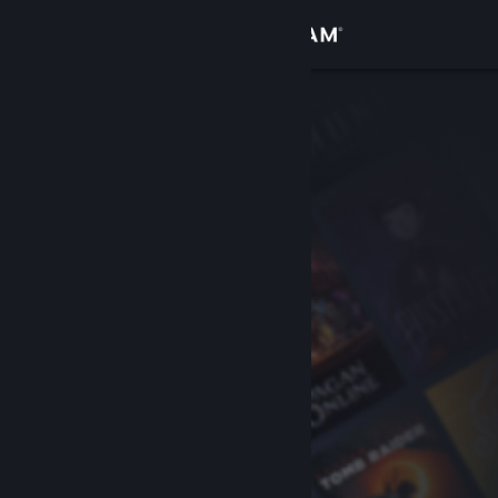
Logga in
Butik
Gemenskap
Om
Support
Byt språk
Skaffa Steams mobilapp
Se skrivbordswebbplats