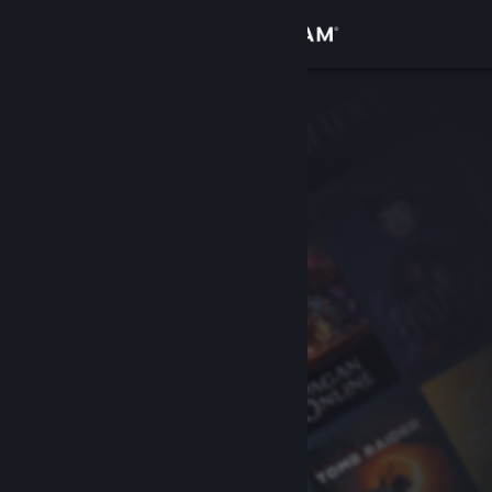
Logga in
Butik
Gemenskap
Om
Support
Byt språk
Skaffa Steams mobilapp
Se skrivbordswebbplats