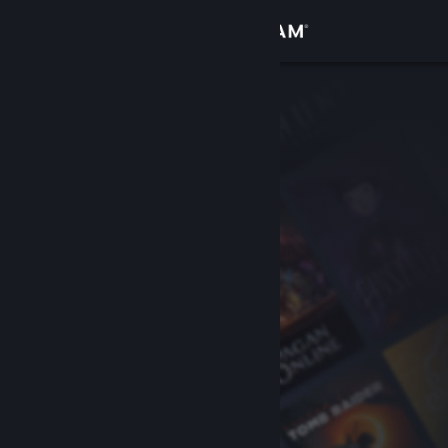
Logga in
Butik
Gemenskap
Om
Support
Byt språk
Skaffa Steams mobilapp
Se skrivbordswebbplats