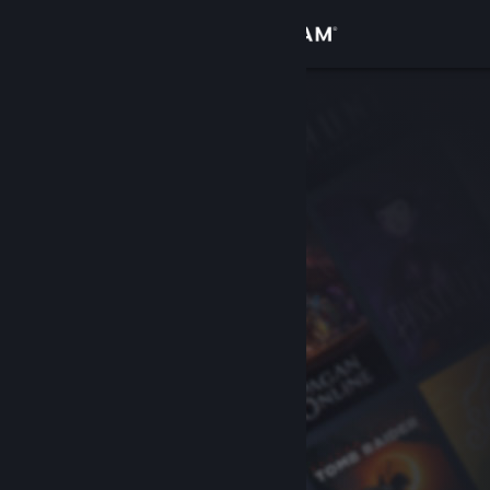
Logga in
Butik
Gemenskap
Om
Support
Byt språk
Skaffa Steams mobilapp
Se skrivbordswebbplats