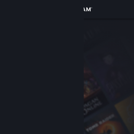
Logga in
Butik
Gemenskap
Om
Support
Byt språk
Skaffa Steams mobilapp
Se skrivbordswebbplats