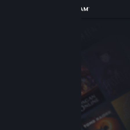
Logga in
Butik
Gemenskap
Om
Support
Byt språk
Skaffa Steams mobilapp
Se skrivbordswebbplats