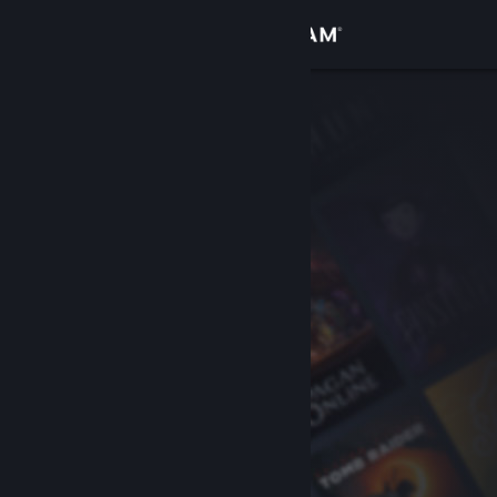
Logga in
Butik
Gemenskap
Om
Support
Byt språk
Skaffa Steams mobilapp
Se skrivbordswebbplats