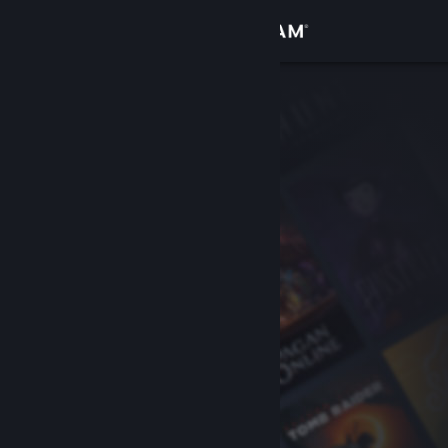
Logga in
Butik
Gemenskap
Om
Support
Byt språk
Skaffa Steams mobilapp
Se skrivbordswebbplats