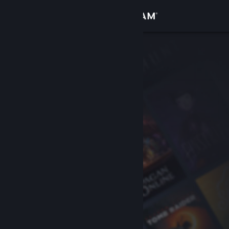
Logga in
Butik
Gemenskap
Om
Support
Byt språk
Skaffa Steams mobilapp
Se skrivbordswebbplats