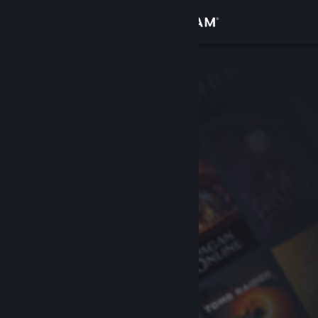
Logga in
Butik
Gemenskap
Om
Support
Byt språk
Skaffa Steams mobilapp
Se skrivbordswebbplats