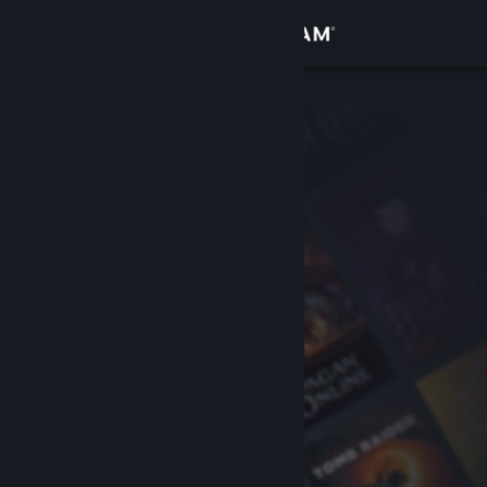
Logga in
Butik
Gemenskap
Om
Support
Byt språk
Skaffa Steams mobilapp
Se skrivbordswebbplats