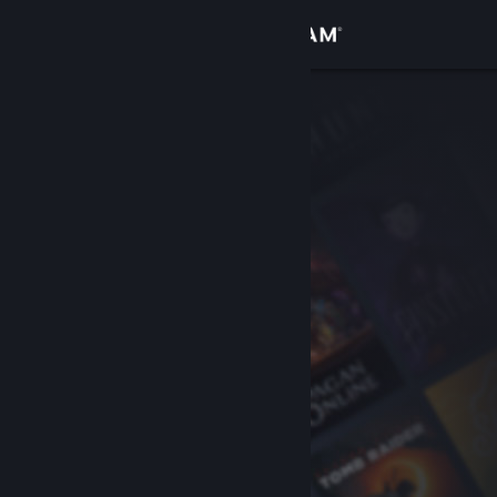
Logga in
Butik
Gemenskap
Om
Support
Byt språk
Skaffa Steams mobilapp
Se skrivbordswebbplats