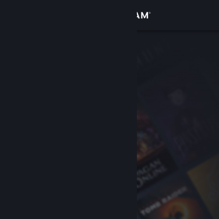
Logga in
Butik
Gemenskap
Om
Support
Byt språk
Skaffa Steams mobilapp
Se skrivbordswebbplats