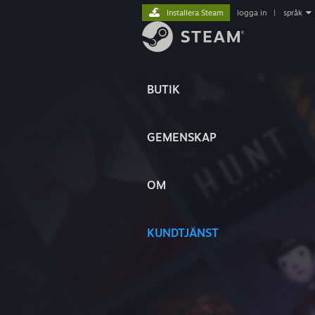
Installera Steam
logga in
|
språk
BUTIK
GEMENSKAP
OM
KUNDTJÄNST