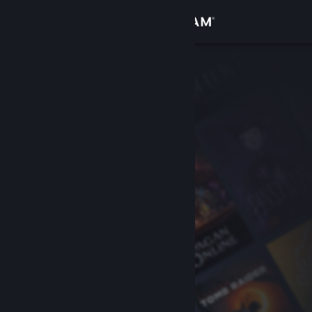
Logga in
Butik
Gemenskap
Om
Support
Byt språk
Skaffa Steams mobilapp
Se skrivbordswebbplats