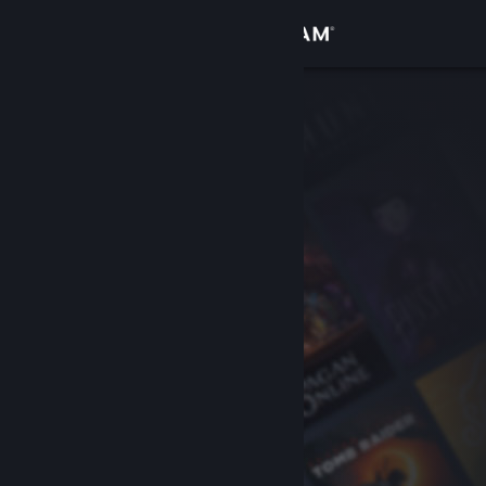
Logga in
Butik
Gemenskap
Om
Support
Byt språk
Skaffa Steams mobilapp
Se skrivbordswebbplats