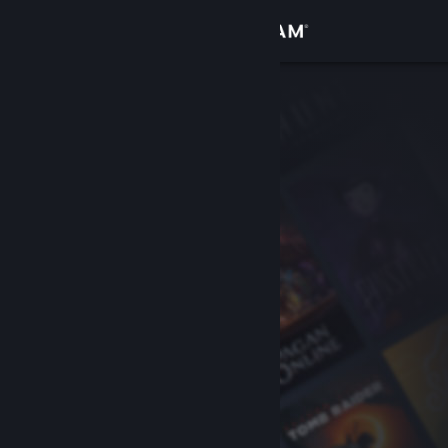
Logga in
Butik
Gemenskap
Om
Support
Byt språk
Skaffa Steams mobilapp
Se skrivbordswebbplats