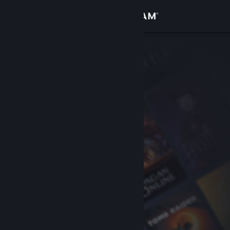
Logga in
Butik
Gemenskap
Om
Support
Byt språk
Skaffa Steams mobilapp
Se skrivbordswebbplats