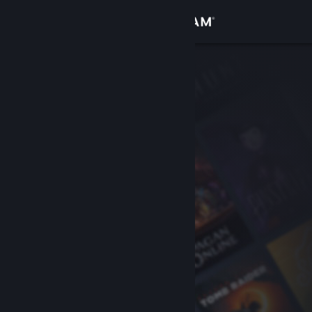
Logga in
Butik
Gemenskap
Om
Support
Byt språk
Skaffa Steams mobilapp
Se skrivbordswebbplats