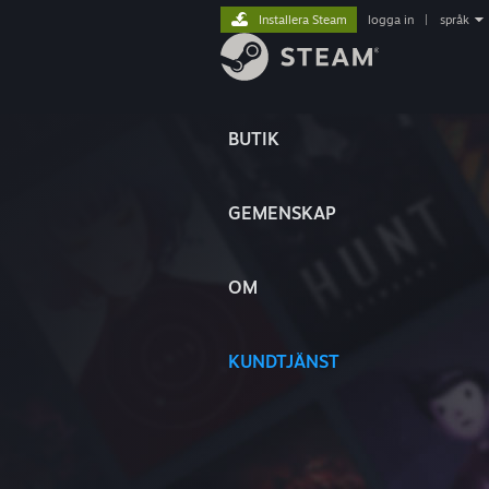
Installera Steam
logga in
|
språk
BUTIK
GEMENSKAP
OM
KUNDTJÄNST