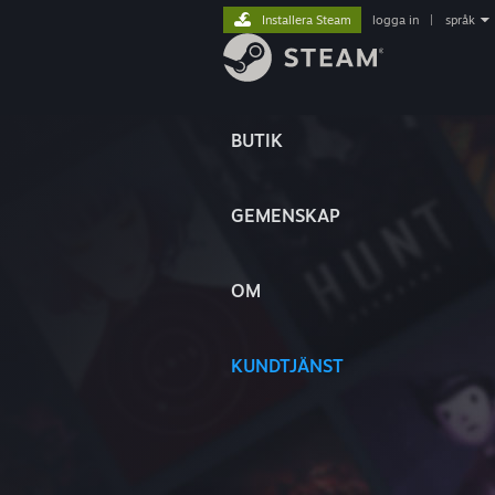
Installera Steam
logga in
|
språk
BUTIK
GEMENSKAP
OM
KUNDTJÄNST