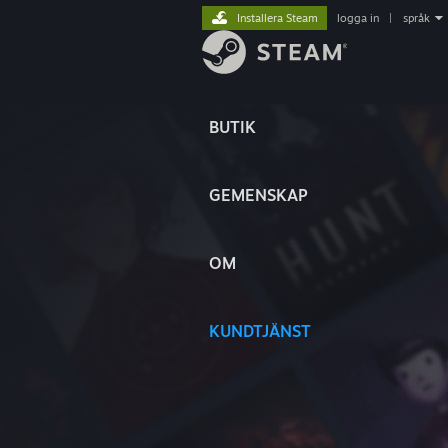
Installera Steam
logga in
|
språk
BUTIK
GEMENSKAP
OM
KUNDTJÄNST