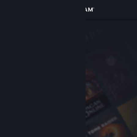
Logga in
Butik
Gemenskap
Om
Support
Byt språk
Skaffa Steams mobilapp
Se skrivbordswebbplats