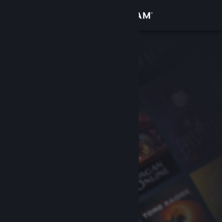
Logga in
Butik
Gemenskap
Om
Support
Byt språk
Skaffa Steams mobilapp
Se skrivbordswebbplats