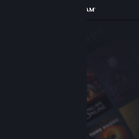
Logga in
Butik
Gemenskap
Om
Support
Byt språk
Skaffa Steams mobilapp
Se skrivbordswebbplats