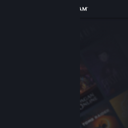
Logga in
Butik
Gemenskap
Om
Support
Byt språk
Skaffa Steams mobilapp
Se skrivbordswebbplats