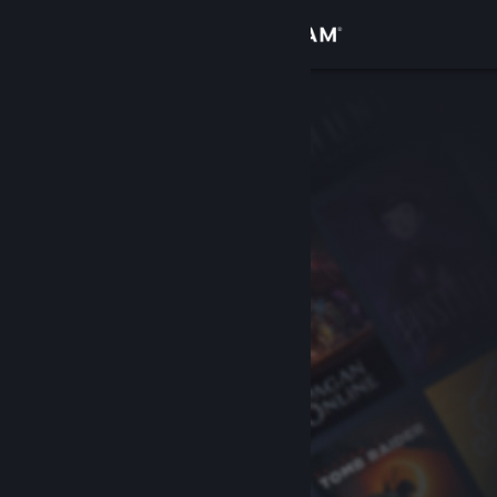
Logga in
Butik
Gemenskap
Om
Support
Byt språk
Skaffa Steams mobilapp
Se skrivbordswebbplats