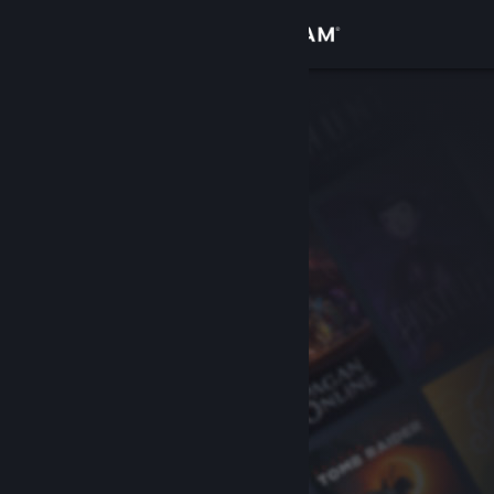
Logga in
Butik
Gemenskap
Om
Support
Byt språk
Skaffa Steams mobilapp
Se skrivbordswebbplats