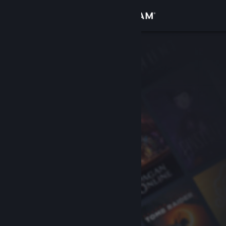
Logga in
Butik
Gemenskap
Om
Support
Byt språk
Skaffa Steams mobilapp
Se skrivbordswebbplats