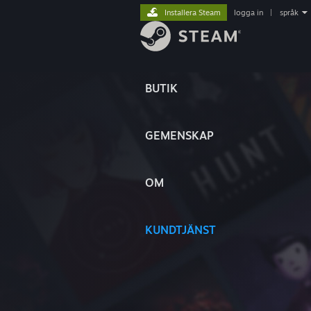
Installera Steam
logga in
|
språk
BUTIK
GEMENSKAP
OM
KUNDTJÄNST