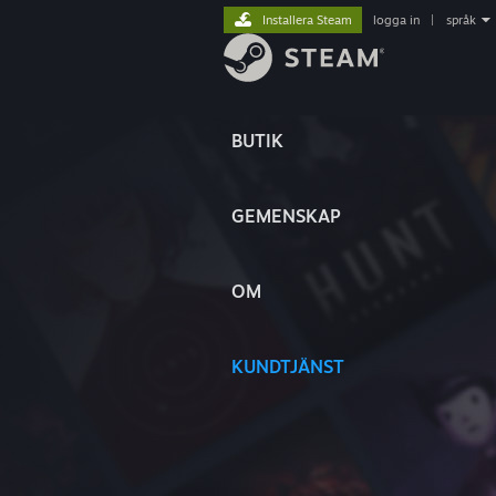
Installera Steam
logga in
|
språk
BUTIK
GEMENSKAP
OM
KUNDTJÄNST