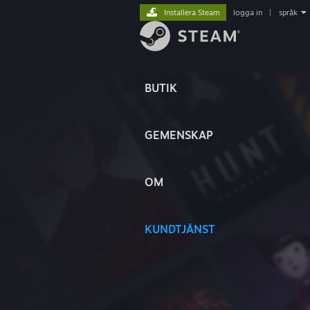
Installera Steam
logga in
|
språk
BUTIK
GEMENSKAP
OM
KUNDTJÄNST