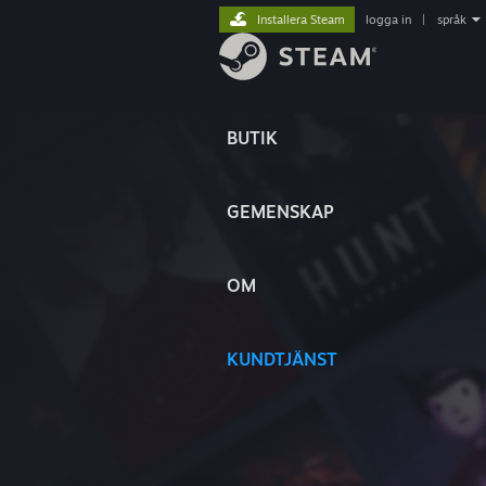
Installera Steam
logga in
|
språk
BUTIK
GEMENSKAP
OM
KUNDTJÄNST