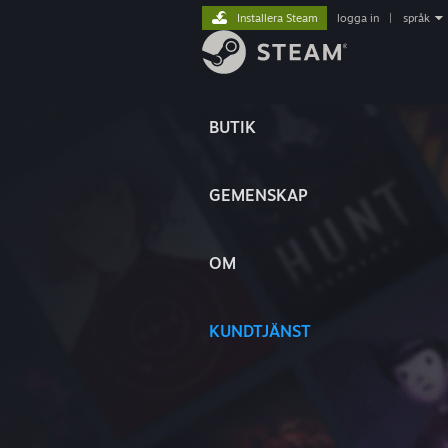
Installera Steam
logga in
|
språk
BUTIK
GEMENSKAP
OM
KUNDTJÄNST