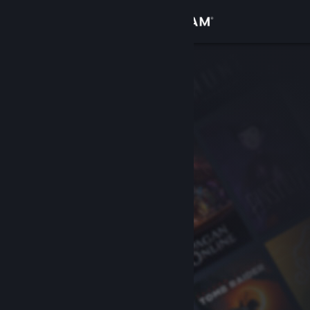
Logga in
Butik
Gemenskap
Om
Support
Byt språk
Skaffa Steams mobilapp
Se skrivbordswebbplats