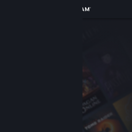
Logga in
Butik
Gemenskap
Om
Support
Byt språk
Skaffa Steams mobilapp
Se skrivbordswebbplats