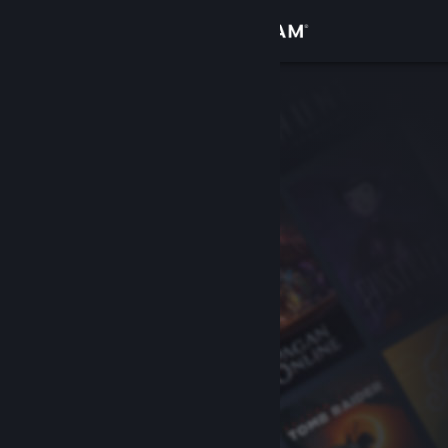
Logga in
Butik
Gemenskap
Om
Support
Byt språk
Skaffa Steams mobilapp
Se skrivbordswebbplats