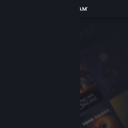
Logga in
Butik
Gemenskap
Om
Support
Byt språk
Skaffa Steams mobilapp
Se skrivbordswebbplats