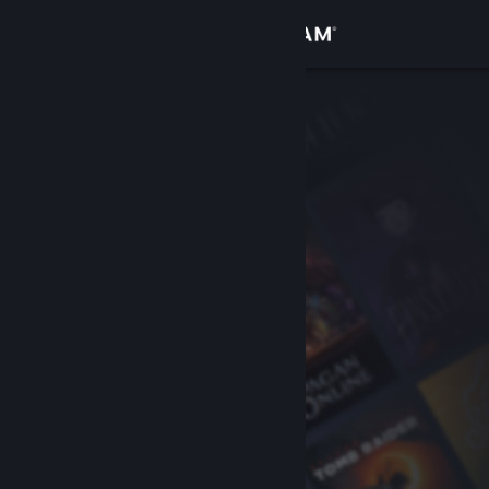
Logga in
Butik
Gemenskap
Om
Support
Byt språk
Skaffa Steams mobilapp
Se skrivbordswebbplats