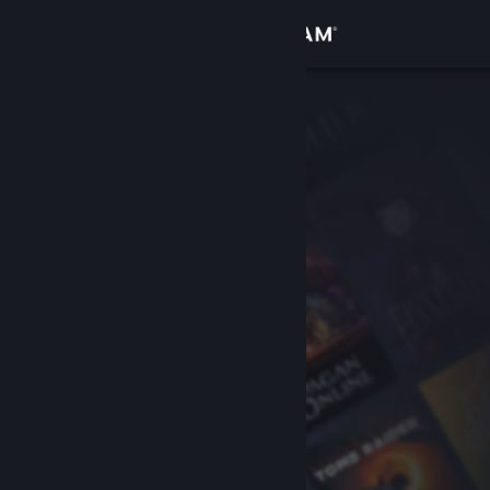
Logga in
Butik
Gemenskap
Om
Support
Byt språk
Skaffa Steams mobilapp
Se skrivbordswebbplats