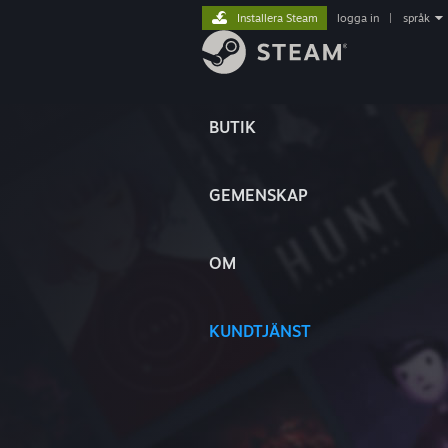
Installera Steam
logga in
|
språk
BUTIK
GEMENSKAP
OM
KUNDTJÄNST