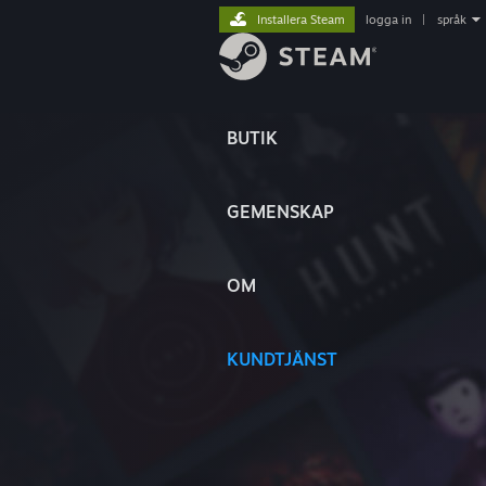
Installera Steam
logga in
|
språk
BUTIK
GEMENSKAP
OM
KUNDTJÄNST